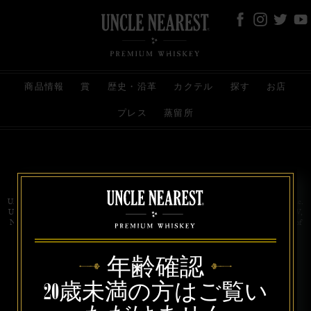
商品情報
賞
歴史・沿革
カクテル
探す
お店
プレス
蒸留所
お問い合わせ
代理店
規約と条件
プライバシー
Uncle Nearest Premium Whiskey is wholly and independently owned by Uncle Nearest, Inc.
UNCLE NEAREST, THE BEST WHISKEY MAKER THE WORLD NEVER KNEW,
NATHAN GREEN, NEAREST GREEN, and DRINK HONORABLY are trademarks of
Uncle Nearest, Inc. © 2026. All rights reserved.
年齢確認
20歳未満の方はご覧い