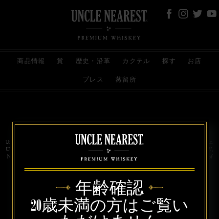
商品情報
賞
歴史・沿革
カクテル
探す
お店
プレス
蒸留所
お問い合わせ
代理店
規約と条件
プライバシー
Uncle Nearest Premium Whiskey is wholly and independently owned by Uncle Nearest, Inc.
UNCLE NEAREST, THE BEST WHISKEY MAKER THE WORLD NEVER KNEW,
NATHAN GREEN, NEAREST GREEN, and DRINK HONORABLY are trademarks of
Uncle Nearest, Inc. © 2026. All rights reserved.
年齢確認
20歳未満の方はご覧い