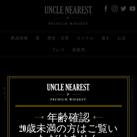
商品情報
賞
歴史・沿革
カクテル
探す
お店
プレス
蒸留所
お問い合わせ
代理店
規約と条件
プライバシー
Uncle Nearest Premium Whiskey is wholly and independently owned by Uncle Nearest, Inc.
UNCLE NEAREST, THE BEST WHISKEY MAKER THE WORLD NEVER KNEW,
NATHAN GREEN, NEAREST GREEN, and DRINK HONORABLY are trademarks of
Uncle Nearest, Inc. © 2026. All rights reserved.
年齢確認
20歳未満の方はご覧い