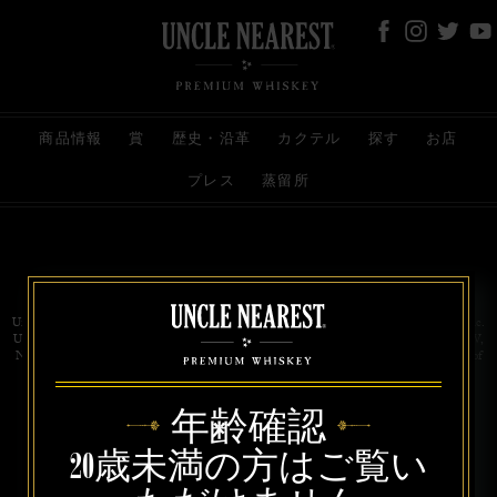
商品情報
賞
歴史・沿革
カクテル
探す
お店
プレス
蒸留所
お問い合わせ
代理店
規約と条件
プライバシー
Uncle Nearest Premium Whiskey is wholly and independently owned by Uncle Nearest, Inc.
UNCLE NEAREST, THE BEST WHISKEY MAKER THE WORLD NEVER KNEW,
NATHAN GREEN, NEAREST GREEN, and DRINK HONORABLY are trademarks of
Uncle Nearest, Inc. © 2026. All rights reserved.
年齢確認
20歳未満の方はご覧い