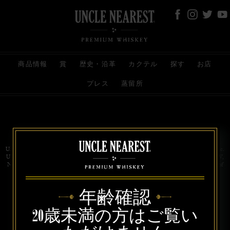
商品情報
賞
歴史・沿革
カクテル
探す
お店
プレス
蒸留所
お問い合わせ
代理店
規約と条件
プライバシー
Uncle Nearest Premium Whiskey is wholly and independently owned by Uncle Nearest, Inc.
UNCLE NEAREST, THE BEST WHISKEY MAKER THE WORLD NEVER KNEW,
NATHAN GREEN, NEAREST GREEN, and DRINK HONORABLY are trademarks of
Uncle Nearest, Inc. © 2026. All rights reserved.
年齢確認
20歳未満の方はご覧い