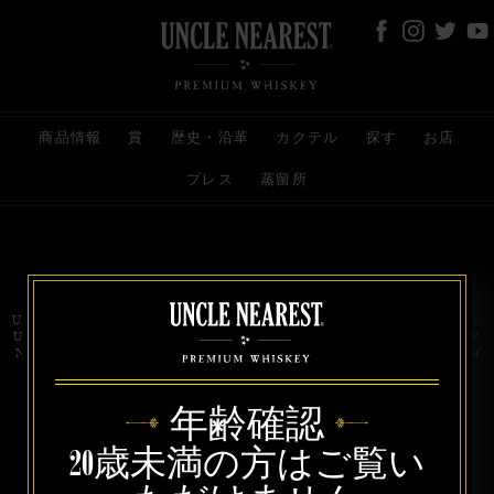
商品情報
賞
歴史・沿革
カクテル
探す
お店
プレス
蒸留所
お問い合わせ
代理店
規約と条件
プライバシー
Uncle Nearest Premium Whiskey is wholly and independently owned by Uncle Nearest, Inc.
UNCLE NEAREST, THE BEST WHISKEY MAKER THE WORLD NEVER KNEW,
NATHAN GREEN, NEAREST GREEN, and DRINK HONORABLY are trademarks of
Uncle Nearest, Inc. © 2026. All rights reserved.
年齢確認
20歳未満の方はご覧い