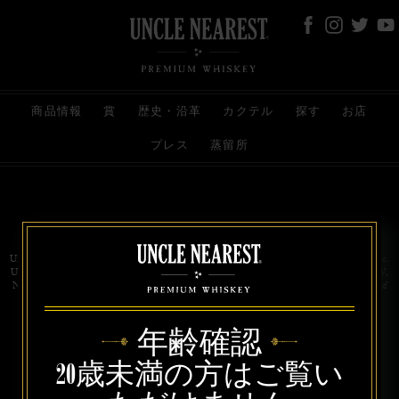
商品情報
賞
歴史・沿革
カクテル
探す
お店
プレス
蒸留所
お問い合わせ
代理店
規約と条件
プライバシー
Uncle Nearest Premium Whiskey is wholly and independently owned by Uncle Nearest, Inc.
UNCLE NEAREST, THE BEST WHISKEY MAKER THE WORLD NEVER KNEW,
NATHAN GREEN, NEAREST GREEN, and DRINK HONORABLY are trademarks of
Uncle Nearest, Inc. © 2026. All rights reserved.
年齢確認
20歳未満の方はご覧い