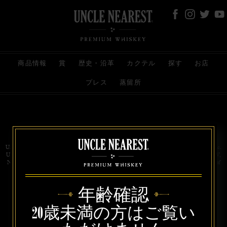
商品情報
賞
歴史・沿革
カクテル
探す
お店
プレス
蒸留所
お問い合わせ
代理店
規約と条件
プライバシー
Uncle Nearest Premium Whiskey is wholly and independently owned by Uncle Nearest, Inc.
UNCLE NEAREST, THE BEST WHISKEY MAKER THE WORLD NEVER KNEW,
NATHAN GREEN, NEAREST GREEN, and DRINK HONORABLY are trademarks of
Uncle Nearest, Inc. © 2026. All rights reserved.
年齢確認
20歳未満の方はご覧い