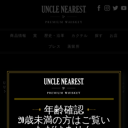
商品情報
賞
歴史・沿革
カクテル
探す
お店
プレス
蒸留所
お問い合わせ
代理店
規約と条件
プライバシー
Uncle Nearest Premium Whiskey is wholly and independently owned by Uncle Nearest, Inc.
UNCLE NEAREST, THE BEST WHISKEY MAKER THE WORLD NEVER KNEW,
NATHAN GREEN, NEAREST GREEN, and DRINK HONORABLY are trademarks of
Uncle Nearest, Inc. © 2026. All rights reserved.
年齢確認
20歳未満の方はご覧い