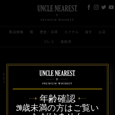
商品情報
賞
歴史・沿革
カクテル
探す
お店
プレス
蒸留所
お問い合わせ
代理店
規約と条件
プライバシー
Uncle Nearest Premium Whiskey is wholly and independently owned by Uncle Nearest, Inc.
UNCLE NEAREST, THE BEST WHISKEY MAKER THE WORLD NEVER KNEW,
NATHAN GREEN, NEAREST GREEN, and DRINK HONORABLY are trademarks of
Uncle Nearest, Inc. © 2026. All rights reserved.
年齢確認
20歳未満の方はご覧い