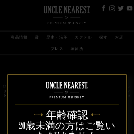
商品情報
賞
歴史・沿革
カクテル
探す
お店
プレス
蒸留所
お問い合わせ
代理店
規約と条件
プライバシー
Uncle Nearest Premium Whiskey is wholly and independently owned by Uncle Nearest, Inc.
UNCLE NEAREST, THE BEST WHISKEY MAKER THE WORLD NEVER KNEW,
NATHAN GREEN, NEAREST GREEN, and DRINK HONORABLY are trademarks of
Uncle Nearest, Inc. © 2026. All rights reserved.
年齢確認
20歳未満の方はご覧い