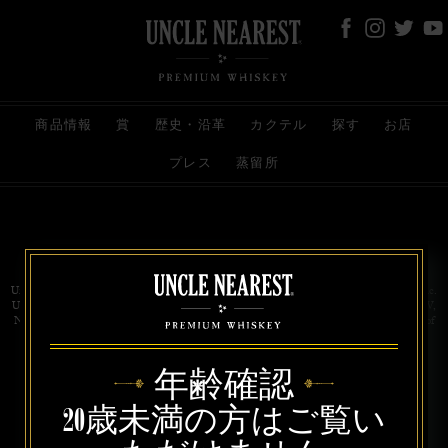
商品情報
賞
歴史・沿革
カクテル
探す
お店
プレス
蒸留所
お問い合わせ
代理店
規約と条件
プライバシー
Uncle Nearest Premium Whiskey is wholly and independently owned by Uncle Nearest, Inc.
UNCLE NEAREST, THE BEST WHISKEY MAKER THE WORLD NEVER KNEW,
NATHAN GREEN, NEAREST GREEN, and DRINK HONORABLY are trademarks of
Uncle Nearest, Inc. © 2026. All rights reserved.
年齢確認
20歳未満の方はご覧い