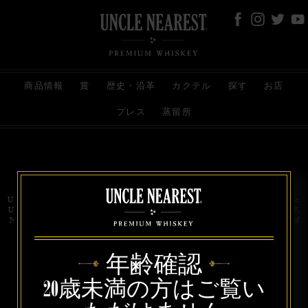
商品情報
賞
歴史・沿革
カクテル
探す
お店
プレス
蒸留所
お問い合わせ
代理店
規約と条件
プライバシー
Uncle Nearest Premium Whiskey is wholly and independently owned by Uncle Nearest, Inc.
UNCLE NEAREST, THE BEST WHISKEY MAKER THE WORLD NEVER KNEW,
NATHAN GREEN, NEAREST GREEN, and DRINK HONORABLY are trademarks of
Uncle Nearest, Inc. © 2026. All rights reserved.
年齢確認
20歳未満の方はご覧い