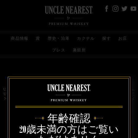
商品情報
賞
歴史・沿革
カクテル
探す
お店
プレス
蒸留所
お問い合わせ
代理店
規約と条件
プライバシー
Uncle Nearest Premium Whiskey is wholly and independently owned by Uncle Nearest, Inc.
UNCLE NEAREST, THE BEST WHISKEY MAKER THE WORLD NEVER KNEW,
NATHAN GREEN, NEAREST GREEN, and DRINK HONORABLY are trademarks of
Uncle Nearest, Inc. © 2026. All rights reserved.
年齢確認
20歳未満の方はご覧い