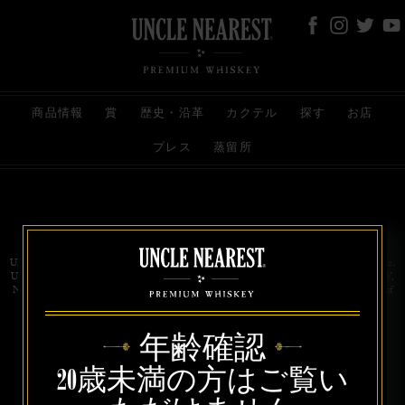
商品情報
賞
歴史・沿革
カクテル
探す
お店
プレス
蒸留所
お問い合わせ
代理店
規約と条件
プライバシー
Uncle Nearest Premium Whiskey is wholly and independently owned by Uncle Nearest, Inc.
UNCLE NEAREST, THE BEST WHISKEY MAKER THE WORLD NEVER KNEW,
NATHAN GREEN, NEAREST GREEN, and DRINK HONORABLY are trademarks of
Uncle Nearest, Inc. © 2026. All rights reserved.
年齢確認
20歳未満の方はご覧い