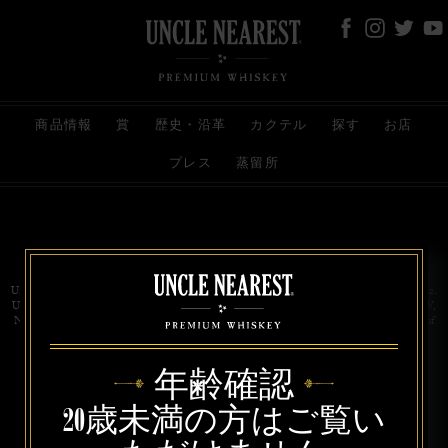
商品情報
賞
歴史・沿革
カクテル
探す
お店
プレス
蒸留所
お問い合わせ
代理店
規約と条件
プライバシー
Uncle Nearest Premium Whiskey is wholly and independently owned by Uncle Nearest, Inc.
UNCLE NEAREST, THE BEST WHISKEY MAKER THE WORLD NEVER KNEW,
NATHAN GREEN, NEAREST GREEN, and DRINK HONORABLY are trademarks of
Uncle Nearest, Inc. © 2026. All rights reserved.
年齢確認
20歳未満の方はご覧い