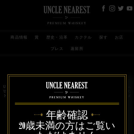
商品情報
賞
歴史・沿革
カクテル
探す
お店
プレス
蒸留所
お問い合わせ
代理店
規約と条件
プライバシー
Uncle Nearest Premium Whiskey is wholly and independently owned by Uncle Nearest, Inc.
UNCLE NEAREST, THE BEST WHISKEY MAKER THE WORLD NEVER KNEW,
NATHAN GREEN, NEAREST GREEN, and DRINK HONORABLY are trademarks of
Uncle Nearest, Inc. © 2026. All rights reserved.
年齢確認
20歳未満の方はご覧い