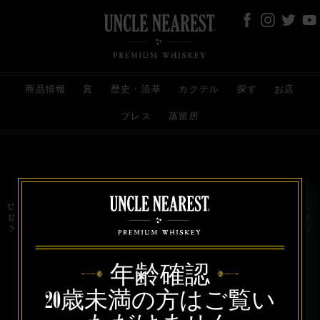
商品情報
賞
歴史・沿革
カクテル
探す
お店
プレス
蒸留所
お問い合わせ
代理店
規約と条件
プライバシー
Uncle Nearest Premium Whiskey is wholly and independently owned by Uncle Nearest, Inc.
UNCLE NEAREST, THE BEST WHISKEY MAKER THE WORLD NEVER KNEW,
NATHAN GREEN, NEAREST GREEN, and DRINK HONORABLY are trademarks of
Uncle Nearest, Inc. © 2026. All rights reserved.
年齢確認
20歳未満の方はご覧い