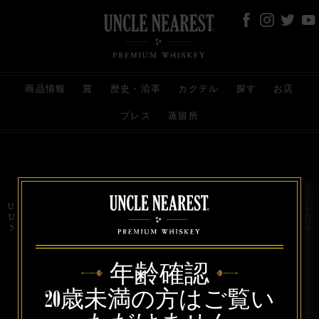
商品情報
賞
歴史・沿革
カクテル
探す
お店
プレス
蒸留所
お問い合わせ
代理店
規約と条件
プライバシー
Uncle Nearest Premium Whiskey is wholly and independently owned by Uncle Nearest, Inc.
UNCLE NEAREST, THE BEST WHISKEY MAKER THE WORLD NEVER KNEW,
NATHAN GREEN, NEAREST GREEN, and DRINK HONORABLY are trademarks of
Uncle Nearest, Inc. © 2026. All rights reserved.
年齢確認
20歳未満の方はご覧い