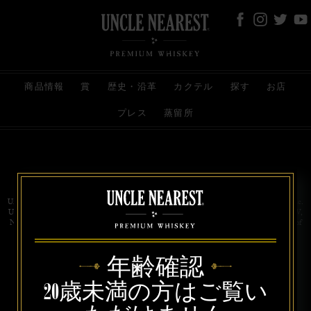
商品情報
賞
歴史・沿革
カクテル
探す
お店
プレス
蒸留所
お問い合わせ
代理店
規約と条件
プライバシー
Uncle Nearest Premium Whiskey is wholly and independently owned by Uncle Nearest, Inc.
UNCLE NEAREST, THE BEST WHISKEY MAKER THE WORLD NEVER KNEW,
NATHAN GREEN, NEAREST GREEN, and DRINK HONORABLY are trademarks of
Uncle Nearest, Inc. © 2026. All rights reserved.
年齢確認
20歳未満の方はご覧い