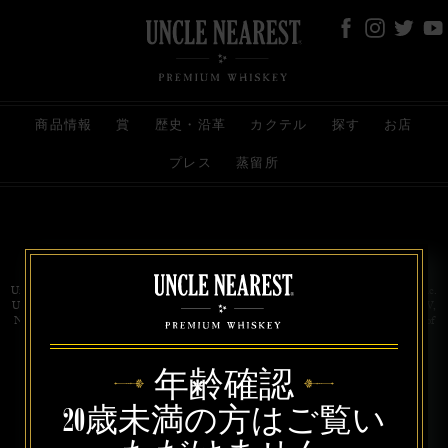
商品情報
賞
歴史・沿革
カクテル
探す
お店
プレス
蒸留所
お問い合わせ
代理店
規約と条件
プライバシー
Uncle Nearest Premium Whiskey is wholly and independently owned by Uncle Nearest, Inc.
UNCLE NEAREST, THE BEST WHISKEY MAKER THE WORLD NEVER KNEW,
NATHAN GREEN, NEAREST GREEN, and DRINK HONORABLY are trademarks of
Uncle Nearest, Inc. © 2026. All rights reserved.
年齢確認
20歳未満の方はご覧い