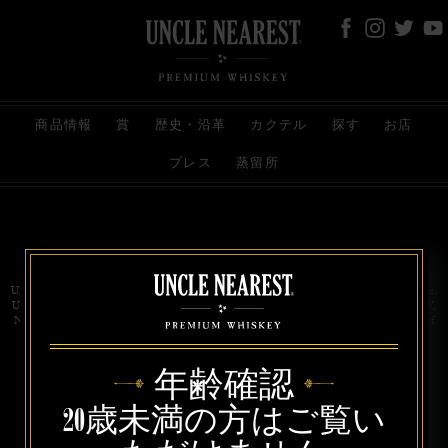
商品情報
賞
歴史・沿革
カクテル
探す
お店
プレス
蒸留所
お問い合わせ
代理店
規約と条件
プライバシー
Uncle Nearest Premium Whiskey is wholly and independently owned by Uncle Nearest, Inc.
UNCLE NEAREST, THE BEST WHISKEY MAKER THE WORLD NEVER KNEW,
NATHAN GREEN, NEAREST GREEN, and DRINK HONORABLY are trademarks of
Uncle Nearest, Inc. © 2026. All rights reserved.
年齢確認
20歳未満の方はご覧い