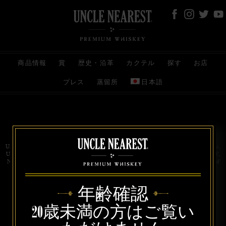
商品情報
賞
歴史・沿革
カクテル
探す
お店
プレス
蒸留所
日本語
お問い合わせ
代理店
規約と条件
プライバシー
Uncle Nearest Premium Whiskey is wholly and independently owned by Uncle Nearest, Inc.
UNCLE NEAREST, THE BEST WHISKEY MAKER THE WORLD NEVER KNEW,
NATHAN GREEN, NEAREST GREEN, and DRINK HONORABLY are trademarks of
Uncle Nearest, Inc. © 2026. All rights reserved.
年齢確認
20歳未満の方はご覧い