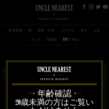
商品情報
賞
歴史・沿革
カクテル
探す
お店
プレス
蒸留所
日本語
お問い合わせ
代理店
規約と条件
プライバシー
Uncle Nearest Premium Whiskey is wholly and independently owned by Uncle Nearest, Inc.
UNCLE NEAREST, THE BEST WHISKEY MAKER THE WORLD NEVER KNEW,
NATHAN GREEN, NEAREST GREEN, and DRINK HONORABLY are trademarks of
Uncle Nearest, Inc. © 2026. All rights reserved.
年齢確認
20歳未満の方はご覧い