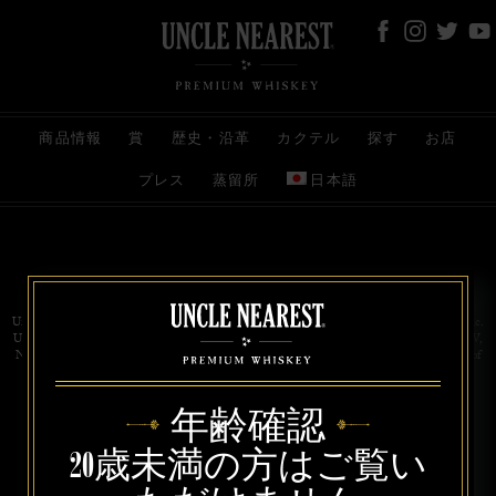
商品情報
賞
歴史・沿革
カクテル
探す
お店
プレス
蒸留所
日本語
お問い合わせ
代理店
規約と条件
プライバシー
Uncle Nearest Premium Whiskey is wholly and independently owned by Uncle Nearest, Inc.
UNCLE NEAREST, THE BEST WHISKEY MAKER THE WORLD NEVER KNEW,
NATHAN GREEN, NEAREST GREEN, and DRINK HONORABLY are trademarks of
Uncle Nearest, Inc. © 2026. All rights reserved.
年齢確認
20歳未満の方はご覧い