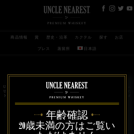
商品情報
賞
歴史・沿革
カクテル
探す
お店
プレス
蒸留所
日本語
お問い合わせ
代理店
規約と条件
プライバシー
Uncle Nearest Premium Whiskey is wholly and independently owned by Uncle Nearest, Inc.
UNCLE NEAREST, THE BEST WHISKEY MAKER THE WORLD NEVER KNEW,
NATHAN GREEN, NEAREST GREEN, and DRINK HONORABLY are trademarks of
Uncle Nearest, Inc. © 2026. All rights reserved.
年齢確認
20歳未満の方はご覧い