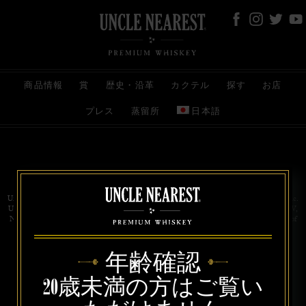
商品情報
賞
歴史・沿革
カクテル
探す
お店
プレス
蒸留所
日本語
お問い合わせ
代理店
規約と条件
プライバシー
Uncle Nearest Premium Whiskey is wholly and independently owned by Uncle Nearest, Inc.
UNCLE NEAREST, THE BEST WHISKEY MAKER THE WORLD NEVER KNEW,
NATHAN GREEN, NEAREST GREEN, and DRINK HONORABLY are trademarks of
Uncle Nearest, Inc. © 2026. All rights reserved.
年齢確認
20歳未満の方はご覧い