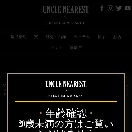
商品情報
賞
歴史・沿革
カクテル
探す
お店
プレス
蒸留所
お問い合わせ
代理店
規約と条件
プライバシー
Uncle Nearest Premium Whiskey is wholly and independently owned by Uncle Nearest, Inc.
UNCLE NEAREST, THE BEST WHISKEY MAKER THE WORLD NEVER KNEW,
NATHAN GREEN, NEAREST GREEN, and DRINK HONORABLY are trademarks of
Uncle Nearest, Inc. © 2026. All rights reserved.
年齢確認
20歳未満の方はご覧い