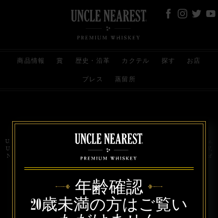
商品情報
賞
歴史・沿革
カクテル
探す
お店
プレス
蒸留所
お問い合わせ
代理店
規約と条件
プライバシー
Uncle Nearest Premium Whiskey is wholly and independently owned by Uncle Nearest, Inc.
UNCLE NEAREST, THE BEST WHISKEY MAKER THE WORLD NEVER KNEW,
NATHAN GREEN, NEAREST GREEN, and DRINK HONORABLY are trademarks of
Uncle Nearest, Inc. © 2026. All rights reserved.
年齢確認
20歳未満の方はご覧い