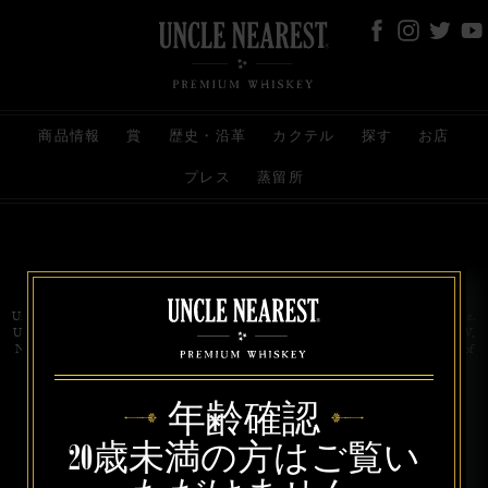
商品情報
賞
歴史・沿革
カクテル
探す
お店
プレス
蒸留所
お問い合わせ
代理店
規約と条件
プライバシー
Uncle Nearest Premium Whiskey is wholly and independently owned by Uncle Nearest, Inc.
UNCLE NEAREST, THE BEST WHISKEY MAKER THE WORLD NEVER KNEW,
NATHAN GREEN, NEAREST GREEN, and DRINK HONORABLY are trademarks of
Uncle Nearest, Inc. © 2026. All rights reserved.
年齢確認
20歳未満の方はご覧い