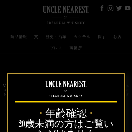
商品情報
賞
歴史・沿革
カクテル
探す
お店
プレス
蒸留所
お問い合わせ
代理店
規約と条件
プライバシー
Uncle Nearest Premium Whiskey is wholly and independently owned by Uncle Nearest, Inc.
UNCLE NEAREST, THE BEST WHISKEY MAKER THE WORLD NEVER KNEW,
NATHAN GREEN, NEAREST GREEN, and DRINK HONORABLY are trademarks of
Uncle Nearest, Inc. © 2026. All rights reserved.
年齢確認
20歳未満の方はご覧い