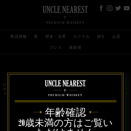
商品情報
賞
歴史・沿革
カクテル
探す
お店
プレス
蒸留所
お問い合わせ
代理店
規約と条件
プライバシー
Uncle Nearest Premium Whiskey is wholly and independently owned by Uncle Nearest, Inc.
UNCLE NEAREST, THE BEST WHISKEY MAKER THE WORLD NEVER KNEW,
NATHAN GREEN, NEAREST GREEN, and DRINK HONORABLY are trademarks of
Uncle Nearest, Inc. © 2026. All rights reserved.
年齢確認
20歳未満の方はご覧い