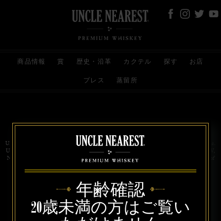
商品情報
賞
歴史・沿革
カクテル
探す
お店
プレス
蒸留所
お問い合わせ
代理店
規約と条件
プライバシー
Uncle Nearest Premium Whiskey is wholly and independently owned by Uncle Nearest, Inc.
UNCLE NEAREST, THE BEST WHISKEY MAKER THE WORLD NEVER KNEW,
NATHAN GREEN, NEAREST GREEN, and DRINK HONORABLY are trademarks of
Uncle Nearest, Inc. © 2026. All rights reserved.
年齢確認
20歳未満の方はご覧い