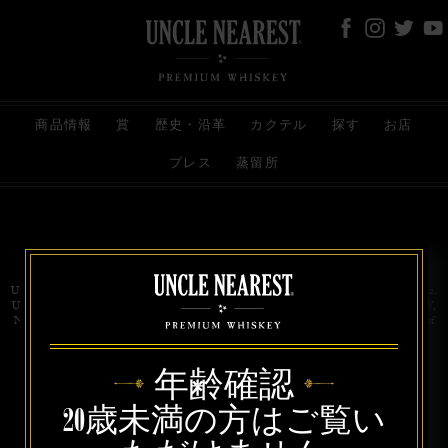
商品情報
賞
歴史・沿革
カクテル
探す
お店
プレス
蒸留所
お問い合わせ
代理店
規約と条件
プライバシー
Uncle Nearest Premium Whiskey is wholly and independently owned by Uncle Nearest, Inc.
UNCLE NEAREST, THE BEST WHISKEY MAKER THE WORLD NEVER KNEW,
NATHAN GREEN, NEAREST GREEN, and DRINK HONORABLY are trademarks of
Uncle Nearest, Inc. © 2026. All rights reserved.
年齢確認
20歳未満の方はご覧い