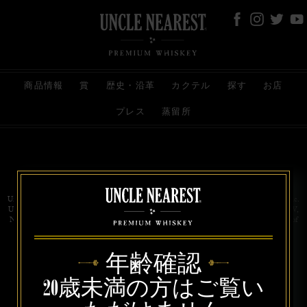
商品情報
賞
歴史・沿革
カクテル
探す
お店
プレス
蒸留所
お問い合わせ
代理店
規約と条件
プライバシー
Uncle Nearest Premium Whiskey is wholly and independently owned by Uncle Nearest, Inc.
UNCLE NEAREST, THE BEST WHISKEY MAKER THE WORLD NEVER KNEW,
NATHAN GREEN, NEAREST GREEN, and DRINK HONORABLY are trademarks of
Uncle Nearest, Inc. © 2026. All rights reserved.
年齢確認
20歳未満の方はご覧い