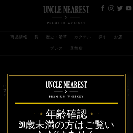
商品情報
賞
歴史・沿革
カクテル
探す
お店
プレス
蒸留所
お問い合わせ
代理店
規約と条件
プライバシー
Uncle Nearest Premium Whiskey is wholly and independently owned by Uncle Nearest, Inc.
UNCLE NEAREST, THE BEST WHISKEY MAKER THE WORLD NEVER KNEW,
NATHAN GREEN, NEAREST GREEN, and DRINK HONORABLY are trademarks of
Uncle Nearest, Inc. © 2026. All rights reserved.
年齢確認
20歳未満の方はご覧い