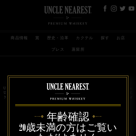
商品情報
賞
歴史・沿革
カクテル
探す
お店
プレス
蒸留所
お問い合わせ
代理店
規約と条件
プライバシー
Uncle Nearest Premium Whiskey is wholly and independently owned by Uncle Nearest, Inc.
UNCLE NEAREST, THE BEST WHISKEY MAKER THE WORLD NEVER KNEW,
NATHAN GREEN, NEAREST GREEN, and DRINK HONORABLY are trademarks of
Uncle Nearest, Inc. © 2026. All rights reserved.
年齢確認
20歳未満の方はご覧い