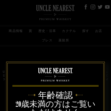
商品情報
賞
歴史・沿革
カクテル
探す
お店
プレス
蒸留所
お問い合わせ
代理店
規約と条件
プライバシー
Uncle Nearest Premium Whiskey is wholly and independently owned by Uncle Nearest, Inc.
UNCLE NEAREST, THE BEST WHISKEY MAKER THE WORLD NEVER KNEW,
NATHAN GREEN, NEAREST GREEN, and DRINK HONORABLY are trademarks of
Uncle Nearest, Inc. © 2026. All rights reserved.
年齢確認
20歳未満の方はご覧い