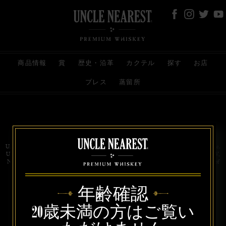
商品情報
賞
歴史・沿革
カクテル
探す
お店
プレス
蒸留所
お問い合わせ
代理店
規約と条件
プライバシー
Uncle Nearest Premium Whiskey is wholly and independently owned by Uncle Nearest, Inc.
UNCLE NEAREST, THE BEST WHISKEY MAKER THE WORLD NEVER KNEW,
NATHAN GREEN, NEAREST GREEN, and DRINK HONORABLY are trademarks of
Uncle Nearest, Inc. © 2026. All rights reserved.
年齢確認
20歳未満の方はご覧い