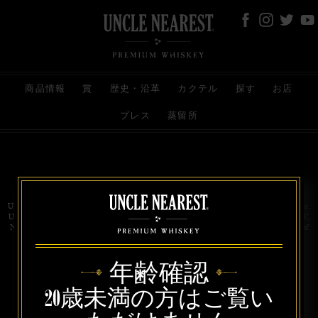
商品情報
賞
歴史・沿革
カクテル
探す
お店
プレス
蒸留所
お問い合わせ
代理店
規約と条件
プライバシー
Uncle Nearest Premium Whiskey is wholly and independently owned by Uncle Nearest, Inc.
UNCLE NEAREST, THE BEST WHISKEY MAKER THE WORLD NEVER KNEW,
NATHAN GREEN, NEAREST GREEN, and DRINK HONORABLY are trademarks of
Uncle Nearest, Inc. © 2026. All rights reserved.
年齢確認
20歳未満の方はご覧い