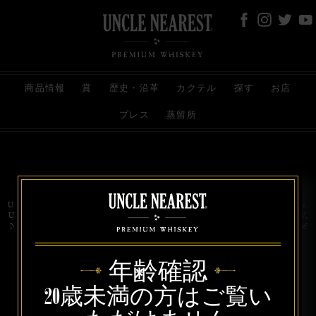
商品情報
賞
歴史・沿革
カクテル
探す
お店
プレス
蒸留所
お問い合わせ
代理店
規約と条件
プライバシー
Uncle Nearest Premium Whiskey is wholly and independently owned by Uncle Nearest, Inc.
UNCLE NEAREST, THE BEST WHISKEY MAKER THE WORLD NEVER KNEW,
NATHAN GREEN, NEAREST GREEN, and DRINK HONORABLY are trademarks of
Uncle Nearest, Inc. © 2026. All rights reserved.
年齢確認
20歳未満の方はご覧い