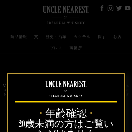
商品情報
賞
歴史・沿革
カクテル
探す
お店
プレス
蒸留所
お問い合わせ
代理店
規約と条件
プライバシー
Uncle Nearest Premium Whiskey is wholly and independently owned by Uncle Nearest, Inc.
UNCLE NEAREST, THE BEST WHISKEY MAKER THE WORLD NEVER KNEW,
NATHAN GREEN, NEAREST GREEN, and DRINK HONORABLY are trademarks of
Uncle Nearest, Inc. © 2026. All rights reserved.
年齢確認
20歳未満の方はご覧い