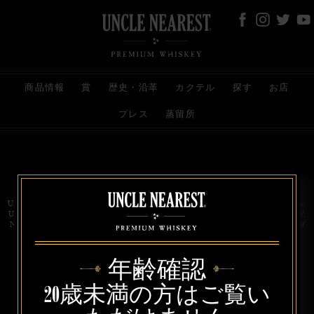
商品情報
賞
歴史・沿革
カクテル
探す
お店
プレス
蒸留所
お問い合わせ
代理店
規約と条件
プライバシー
Uncle Nearest Premium Whiskey is wholly and independently owned by Uncle Nearest, Inc.
UNCLE NEAREST, THE BEST WHISKEY MAKER THE WORLD NEVER KNEW,
NATHAN GREEN, NEAREST GREEN, and DRINK HONORABLY are trademarks of
Uncle Nearest, Inc. © 2026. All rights reserved.
年齢確認
20歳未満の方はご覧い