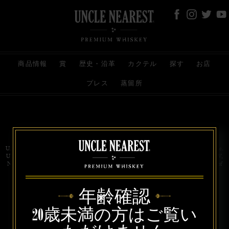
商品情報
賞
歴史・沿革
カクテル
探す
お店
プレス
蒸留所
お問い合わせ
代理店
規約と条件
プライバシー
Uncle Nearest Premium Whiskey is wholly and independently owned by Uncle Nearest, Inc.
UNCLE NEAREST, THE BEST WHISKEY MAKER THE WORLD NEVER KNEW,
NATHAN GREEN, NEAREST GREEN, and DRINK HONORABLY are trademarks of
Uncle Nearest, Inc. © 2026. All rights reserved.
年齢確認
20歳未満の方はご覧い